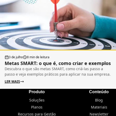
3 de julho
8 min de leitura
Metas SMART: o que é, como criar e exemplos
Descubra o que são metas SMART, como criá-las passo a
passo e veja exemplos práticos para aplicar na sua empresa.
LER MAIS
Produto
Conteúdo
Soluções
Blog
Planos
Materiais
Recursos para Gestão
Newsletter