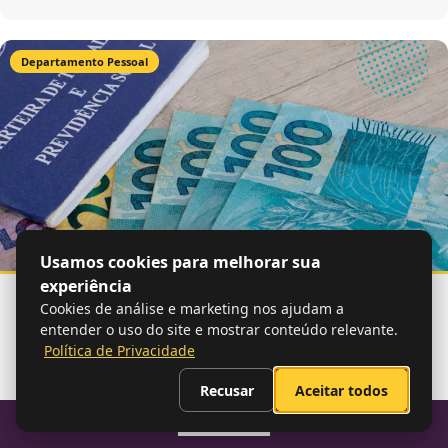
Departamento Pessoal
Usamos cookies para melhorar sua
experiência
31 de julho
15 min de leitura
Cookies de análise e marketing nos ajudam a
Calculadora de Décimo Terceiro 2025: tudo
entender o uso do site e mostrar conteúdo relevante.
sobre + lei!
Política de Privacidade
Conheça tudo sobre o décimo terceiro salário, saiba o que
diz a lei sobre ele e descubra como calculá-lo corretamente
Recusar
Aceitar todos
na sua empresa.
Sumario
LER MAIS