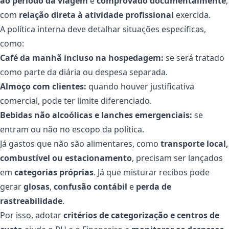
ao período da viagem
e
comprovado documentalmente
,
com
relação direta à atividade profissional
exercida.
A política interna deve detalhar situações específicas,
como:
Café da manhã incluso na hospedagem:
se será tratado
como parte da diária ou despesa separada.
Almoço com clientes:
quando houver justificativa
comercial, pode ter limite diferenciado.
Bebidas não alcoólicas e lanches emergenciais:
se
entram ou não no escopo da política.
Já gastos que não são alimentares, como
transporte local,
combustível ou estacionamento
, precisam ser lançados
em
categorias próprias
. Já que misturar recibos pode
gerar
glosas
,
confusão contábil
e
perda de
rastreabilidade
.
Por isso, adotar
critérios de categorização e centros de