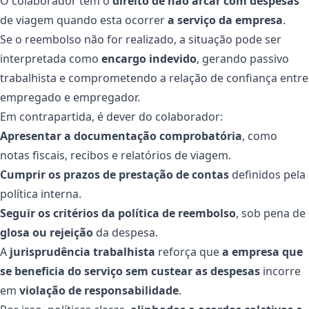
O colaborador tem o
direito de não arcar com despesas
de viagem quando esta ocorrer
a serviço da empresa
.
Se o reembolso não for realizado, a situação pode ser
interpretada como
encargo indevido
, gerando passivo
trabalhista e comprometendo a relação de confiança entre
empregado e empregador.
Em contrapartida, é dever do colaborador:
Apresentar a documentação comprobatória
, como
notas fiscais, recibos e relatórios de viagem.
Cumprir os prazos de prestação de contas
definidos pela
política interna.
Seguir os critérios da política de reembolso
, sob pena de
glosa ou rejeição
da despesa.
A
jurisprudência trabalhista
reforça que
a empresa que
se beneficia do serviço sem custear as despesas
incorre
em
violação de responsabilidade
.