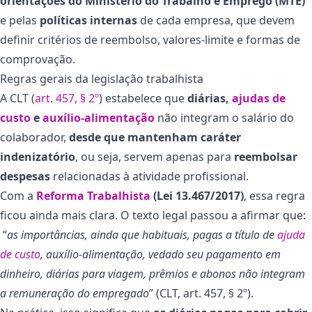
orientações do Ministério do Trabalho e Emprego (MTE)
e pelas
políticas internas
de cada empresa, que devem
definir critérios de reembolso, valores-limite e formas de
comprovação.
Regras gerais da legislação trabalhista
A CLT (
art. 457, § 2º
) estabelece que
diárias,
ajudas de
custo
e
auxílio-alimentação
não integram o salário do
colaborador,
desde que mantenham caráter
indenizatório
, ou seja, servem apenas para
reembolsar
despesas
relacionadas à atividade profissional.
Com a
Reforma Trabalhista
(Lei 13.467/2017)
, essa regra
ficou ainda mais clara. O texto legal passou a afirmar que:
“
as importâncias, ainda que habituais, pagas a título de
ajuda
de custo
, auxílio-alimentação, vedado seu pagamento em
dinheiro, diárias para viagem, prêmios e abonos não integram
a remuneração do empregado
” (CLT, art. 457, § 2º).