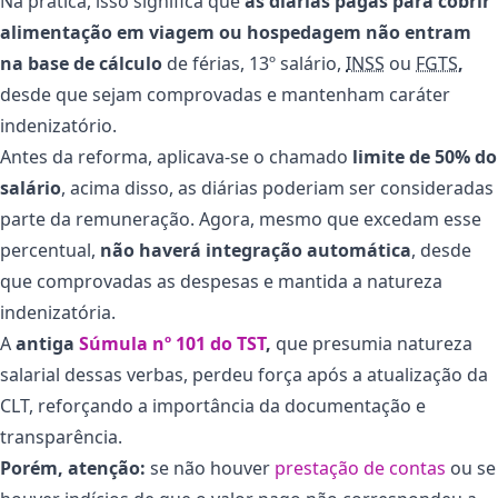
Na prática, isso significa que
as diárias pagas para cobrir
alimentação em viagem ou hospedagem não entram
na base de cálculo
de férias, 13º salário,
INSS
ou
FGTS
,
desde que sejam comprovadas e mantenham caráter
indenizatório.
Antes da reforma, aplicava-se o chamado
limite de 50% do
salário
, acima disso, as diárias poderiam ser consideradas
parte da remuneração. Agora, mesmo que excedam esse
percentual,
não haverá integração automática
, desde
que comprovadas as despesas e mantida a natureza
indenizatória.
A
antiga
Súmula nº 101 do TST
,
que presumia natureza
salarial dessas verbas, perdeu força após a atualização da
CLT, reforçando a importância da documentação e
transparência.
Porém, atenção:
se não houver
prestação de contas
ou se