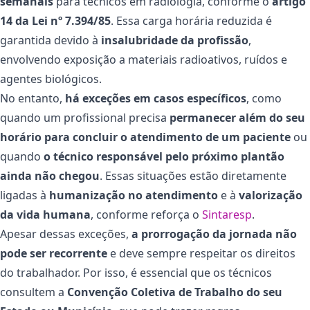
semanais
para técnicos em radiologia, conforme o
artigo
14 da Lei nº 7.394/85
. Essa carga horária reduzida é
garantida devido à
insalubridade da profissão
,
envolvendo exposição a materiais radioativos, ruídos e
agentes biológicos.
No entanto,
há exceções em casos específicos
, como
quando um profissional precisa
permanecer além do seu
horário para concluir o atendimento de um paciente
ou
quando
o técnico responsável pelo próximo plantão
ainda não chegou
. Essas situações estão diretamente
ligadas à
humanização no atendimento
e à
valorização
da vida humana
, conforme reforça o
Sintaresp
.
Apesar dessas exceções,
a prorrogação da jornada não
pode ser recorrente
e deve sempre respeitar os direitos
do trabalhador. Por isso, é essencial que os técnicos
consultem a
Convenção Coletiva de Trabalho do seu