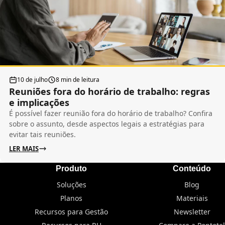
10 de julho
8 min de leitura
Reuniões fora do horário de trabalho: regras
e implicações
É possível fazer reunião fora do horário de trabalho? Confira
sobre o assunto, desde aspectos legais a estratégias para
evitar tais reuniões.
LER MAIS
Produto
Conteúdo
Soluções
Blog
Planos
Materiais
Recursos para Gestão
Newsletter