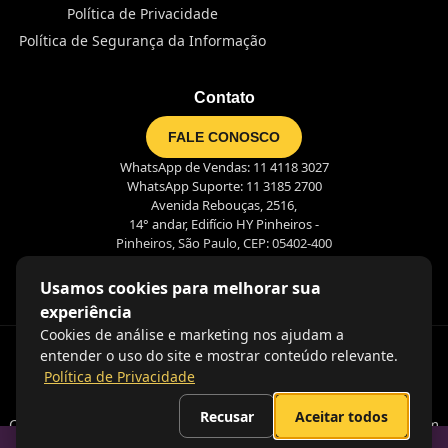
Política de Privacidade
Política de Segurança da Informação
Contato
FALE CONOSCO
WhatsApp de Vendas: 11 4118 3027
WhatsApp Suporte: 11 3185 2700
Avenida Rebouças, 2516,
14° andar, Edifício HY Pinheiros -
Pinheiros, São Paulo, CEP: 05402-400
Usamos cookies para melhorar sua
experiência
Cookies de análise e marketing nos ajudam a
entender o uso do site e mostrar conteúdo relevante.
Política de Privacidade
Recusar
Aceitar todos
Coração nas pessoas, olhos no futuro e mãos na massa. É assim
que criamos juntos o futuro do trabalho!