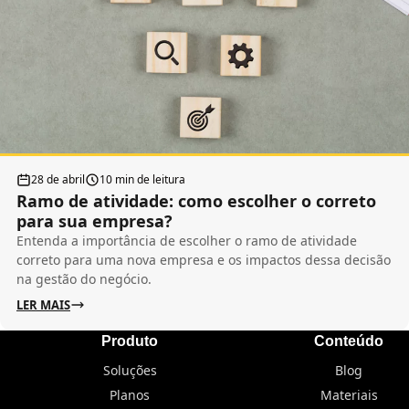
28 de abril
10 min de leitura
Ramo de atividade: como escolher o correto
para sua empresa?
Entenda a importância de escolher o ramo de atividade
correto para uma nova empresa e os impactos dessa decisão
na gestão do negócio.
LER MAIS
Produto
Conteúdo
Soluções
Blog
Planos
Materiais