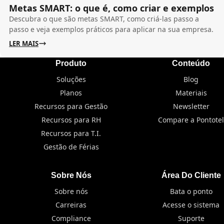
Metas SMART: o que é, como criar e exemplos
Descubra o que são metas SMART, como criá-las passo a
passo e veja exemplos práticos para aplicar na sua empresa.
LER MAIS
Produto
Conteúdo
Soluções
Blog
Planos
Materiais
Recursos para Gestão
Newsletter
Recursos para RH
Compare a Pontotel
Recursos para T.I.
Gestão de Férias
Sobre Nós
Área Do Cliente
Sobre nós
Bata o ponto
Carreiras
Acesse o sistema
Compliance
Suporte