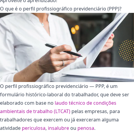
Aproveite o aprendizado!
O que é o perfil profissiográfico previdenciário (PPP)?
O perfil profissiográfico previdenciário — PPP, é um
formulário histórico-laboral do trabalhador, que deve ser
elaborado com base no
laudo técnico de condições
ambientais de trabalho (LTCAT)
pelas empresas, para
trabalhadores que exercem ou já exerceram alguma
atividade
periculosa
,
insalubre
ou
penosa
.