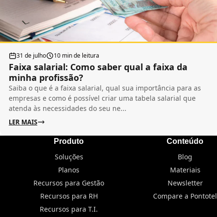
31 de julho
10 min de leitura
Faixa salarial: Como saber qual a faixa da
minha profissão?
Saiba o que é a faixa salarial, qual sua importância para as
empresas e como é possível criar uma tabela salarial que
atenda às necessidades do seu ne...
LER MAIS
Produto
Conteúdo
Soluções
Blog
Planos
Materiais
Recursos para Gestão
Newsletter
Recursos para RH
Compare a Pontotel
Recursos para T.I.