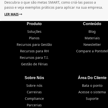
Descubra o que são metas SMART, como criá-las passo a
passo e veja exemplos práticos para aplicar na sua empresa.
LER MAIS
Produto
Conteúdo
Soluções
Blog
Planos
Materiais
Recursos para Gestão
Newsletter
Recursos para RH
Compare a Pontotel
Recursos para T.I.
Gestão de Férias
Sobre Nós
Área Do Cliente
Sobre nós
Bata o ponto
Carreiras
Acesse o sistema
Compliance
Suporte
Parcerias