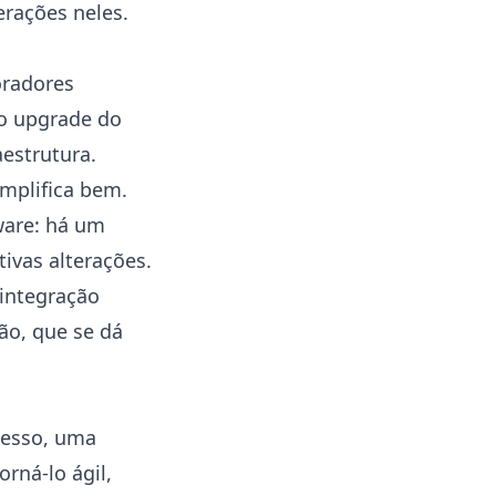
erações neles.
oradores
 o upgrade do
aestrutura.
emplifica bem.
ware: há um
ivas alterações.
integração
ão, que se dá
cesso, uma
rná-lo ágil,