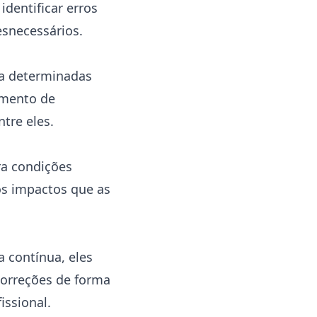
dentificar erros
esnecessários.
ba determinadas
imento de
tre eles.
ra condições
os impactos que as
 contínua, eles
correções de forma
issional.