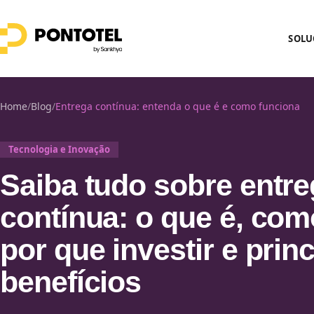
SOLU
Home
/
Blog
/
Entrega contínua: entenda o que é e como funciona
Tecnologia e Inovação
Saiba tudo sobre entr
contínua: o que é, com
por que investir e prin
benefícios