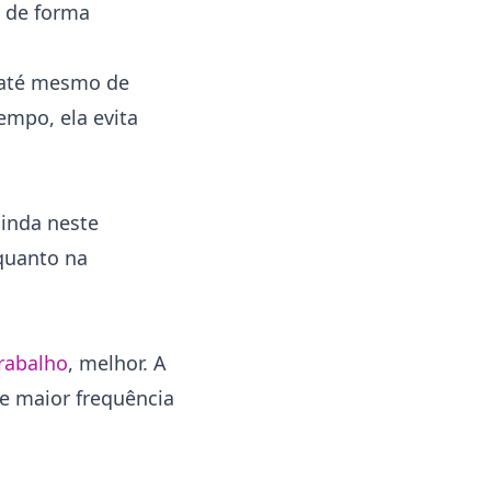
o de forma
u até mesmo de
mpo, ela evita
ainda neste
quanto na
trabalho
, melhor. A
 e maior frequência