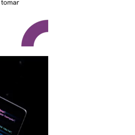
Validação e aprovação
Implantação, monitoramento e
feedback
Quais são as ferramentas populares
para entrega contínua?
Conclusão