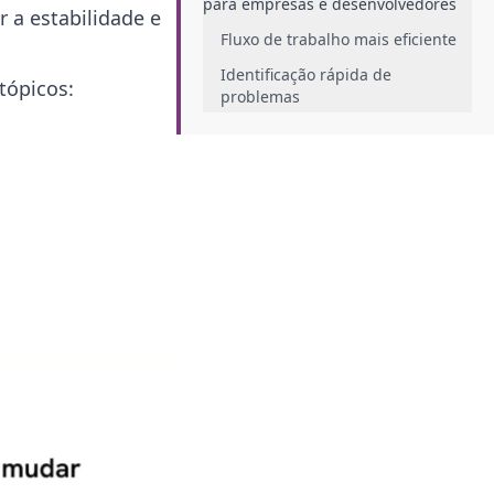
para empresas e desenvolvedores
 a estabilidade e
Fluxo de trabalho mais eficiente
Identificação rápida de
tópicos:
problemas
Ambientes de desenvolvimento
padronizados
Aprendizado contínuo
Satisfação profissional
Menores custos
Quais são as principais etapas da
entrega contínua?
Desenvolvimento
Integração
Compilação e testes
automatizados
Staging