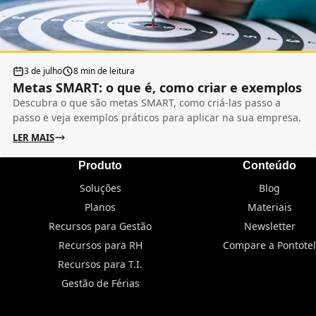
3 de julho
8 min de leitura
Metas SMART: o que é, como criar e exemplos
Descubra o que são metas SMART, como criá-las passo a
passo e veja exemplos práticos para aplicar na sua empresa.
LER MAIS
Produto
Conteúdo
Soluções
Blog
Planos
Materiais
Recursos para Gestão
Newsletter
Recursos para RH
Compare a Pontotel
Recursos para T.I.
Gestão de Férias