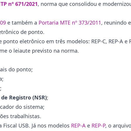
TP nº 671/2021
, norma que consolidou e modernizou
009
e também a
Portaria MTE nº 373/2011
, reunindo 
etrônico de ponto.
de ponto eletrônico em três modelos: REP-C, REP-A e 
me o leiaute previsto na norma.
nais do ponto;
a;
;
de Registro (NSR)
;
icador do sistema;
ões trabalhistas.
ta Fiscal USB. Já nos modelos
REP-A
e
REP-P
, o arquiv