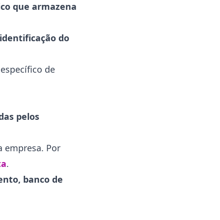
nico que armazena
identificação do
específico de
das pelos
da empresa. Por
ta
.
ento, banco de