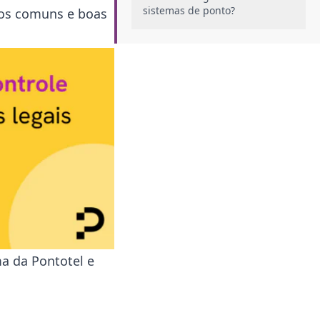
sistemas de ponto?
rros comuns e boas
Como funciona o arquivo AFD na
prática
Estrutura do arquivo AFD
Exemplo de um arquivo AFD
Como gerar o arquivo AFD do ponto
eletrônico?
Como ler ou analisar um arquivo
AFD?
Diferença entre AFD e AEJ
Erros comuns ao lidar com o
arquivo AFD
Boas práticas para gestão do AFD
ma da Pontotel e
no RH
Conclusão