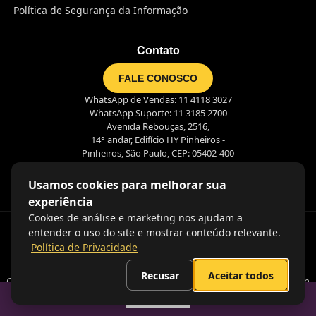
Política de Segurança da Informação
Contato
FALE CONOSCO
WhatsApp de Vendas: 11 4118 3027
WhatsApp Suporte: 11 3185 2700
Avenida Rebouças, 2516,
14° andar, Edifício HY Pinheiros -
Pinheiros, São Paulo, CEP: 05402-400
Usamos cookies para melhorar sua
experiência
Cookies de análise e marketing nos ajudam a
entender o uso do site e mostrar conteúdo relevante.
Política de Privacidade
Recusar
Aceitar todos
Coração nas pessoas, olhos no futuro e mãos na massa. É assim
que criamos juntos o futuro do trabalho!
Sumario
2026. Pontotel. Todos os direitos reservados.