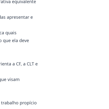
ativa equivalente
das apresentar e
ica quais
o que ela deve
enta a CF, a CLT e
 que visam
trabalho propício