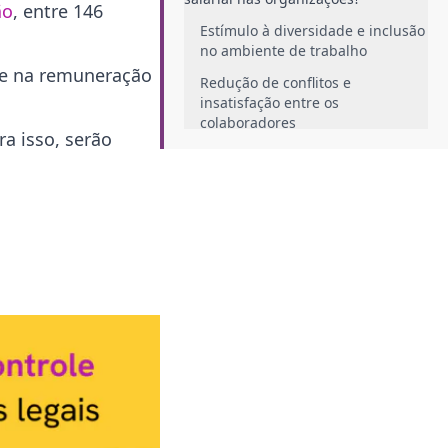
ão
, entre 146
Estímulo à diversidade e inclusão
no ambiente de trabalho
ade na remuneração
Redução de conflitos e
insatisfação entre os
colaboradores
a isso, serão
Aumento da produtividade e
eficiência das equipes
Reforço da imagem e reputação
da empresa
Contribuição para a retenção e
atração de talentos
Combate à insatisfação salarial
Quais ações devem ser tomadas
pelo RH diante da Lei 14.611?
Relatório de Transparência Salarial
Políticas de remuneração justa e
transparente