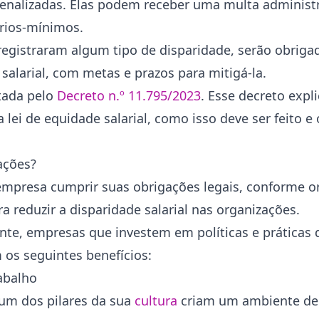
enalizadas. Elas podem receber uma multa administr
ários-mínimos.
registraram algum tipo de disparidade, serão obriga
alarial, com metas e prazos para mitigá-la.
ntada pelo
Decreto n.º 11.795/2023
. Esse decreto expl
ei de equidade salarial, como isso deve ser feito e 
zações?
mpresa cumprir suas obrigações legais, conforme ori
a reduzir a disparidade salarial nas organizações.
ente, empresas que investem em políticas e práticas
 os seguintes benefícios:
abalho
um dos pilares da sua
cultura
criam um ambiente de 