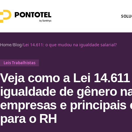
SOLU
Home
/
Blog
/
Lei 14.611: o que mudou na igualdade salarial?
Leis Trabalhistas
Veja como a Lei 14.611 
igualdade de gênero n
empresas e principais 
para o RH