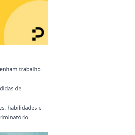
Treinamentos sobre igualdade de
gênero e discriminação
Realização de auditorias internas
para identificar disparidades
Estabelecimento de canais de
comunicação para denúncias e
feedback
Conclusão
enham trabalho
edidas de
s, habilidades e
riminatório.