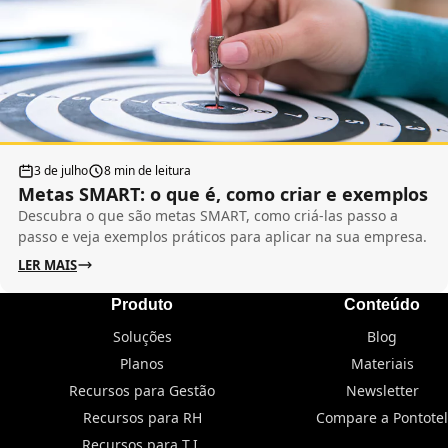
3 de julho
8 min de leitura
Metas SMART: o que é, como criar e exemplos
Descubra o que são metas SMART, como criá-las passo a
passo e veja exemplos práticos para aplicar na sua empresa.
LER MAIS
Produto
Conteúdo
Soluções
Blog
Planos
Materiais
Recursos para Gestão
Newsletter
Recursos para RH
Compare a Pontotel
Recursos para T.I.