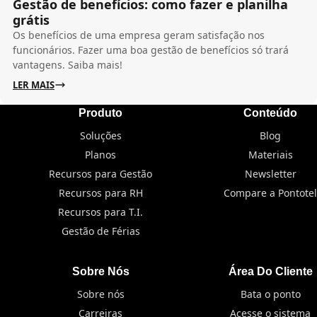
Gestão de benefícios: como fazer e planilha
grátis
Os benefícios de uma empresa geram satisfação nos
funcionários. Fazer uma boa gestão de benefícios só trará
vantagens. Saiba mais!
LER MAIS
Produto
Conteúdo
Soluções
Blog
Planos
Materiais
Recursos para Gestão
Newsletter
Recursos para RH
Compare a Pontotel
Recursos para T.I.
Gestão de Férias
Sobre Nós
Área Do Cliente
Sobre nós
Bata o ponto
Carreiras
Acesse o sistema