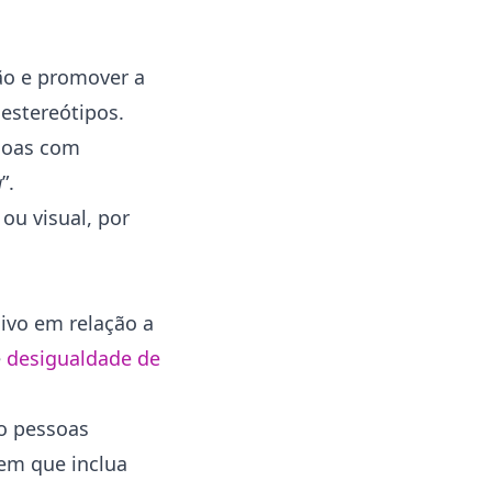
ção e promover a
 estereótipos.
ssoas com
a
”.
ou visual, por
ivo em relação a
e
desigualdade de
mo pessoas
gem que inclua