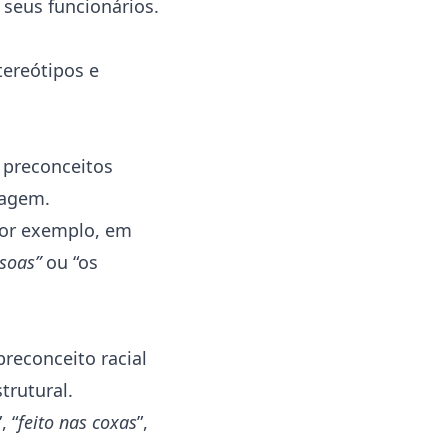
 seus funcionários.
tereótipos e
 preconceitos
uagem.
Por exemplo, em
soas”
ou “os
preconceito racial
trutural.
”, “
feito nas coxas
”,