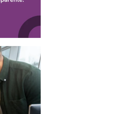
Conscientização e treinamentos
Revisão da cultura organizacional
Incentivo aos líderes
Promoção do ambiente diverso
Conclusão