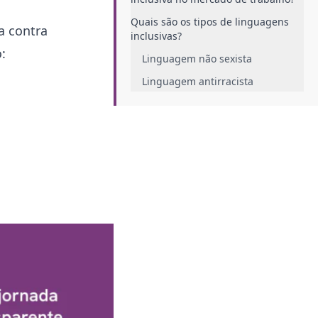
Quais são os tipos de linguagens
a contra
inclusivas?
:
Linguagem não sexista
Linguagem antirracista
Linguagem anti-capacitista
Linguagem neutra
Quais são os desafios encontrados
para implementar a linguagem
inclusiva?
Resistência à mudança
Estereótipos e preconceitos
Adaptação de linguagem em
documentos formais
Como o RH pode começar a
trabalhar a linguagem inclusiva na
empresa?