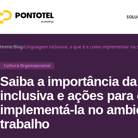
SOLU
Home
/
Blog
/
Linguagem inclusiva: o que é e como implementar na
Cultura Organizacional
Saiba a importância d
inclusiva e ações para
implementá-la no ambi
trabalho