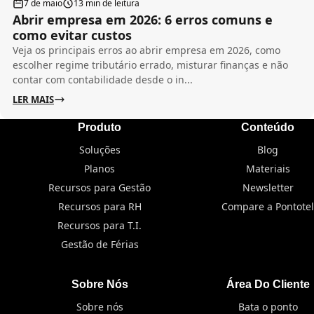
7 de maio
13 min de leitura
Abrir empresa em 2026: 6 erros comuns e
como evitar custos
Veja os principais erros ao abrir empresa em 2026, como
escolher regime tributário errado, misturar finanças e não
contar com contabilidade desde o in...
LER MAIS
Produto
Conteúdo
Soluções
Blog
Planos
Materiais
Recursos para Gestão
Newsletter
Recursos para RH
Compare a Pontotel
Recursos para T.I.
Gestão de Férias
Sobre Nós
Área Do Cliente
Sobre nós
Bata o ponto