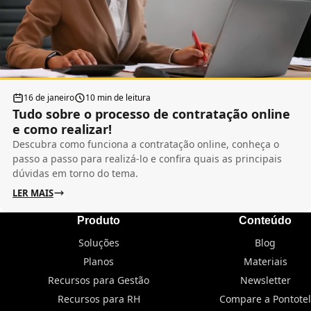
16 de janeiro
10 min de leitura
Tudo sobre o processo de contratação online
e como realizar!
Descubra como funciona a contratação online, conheça o
passo a passo para realizá-lo e confira quais as principais
dúvidas em torno do tema.
LER MAIS
Produto
Conteúdo
Soluções
Blog
Planos
Materiais
Recursos para Gestão
Newsletter
Recursos para RH
Compare a Pontotel