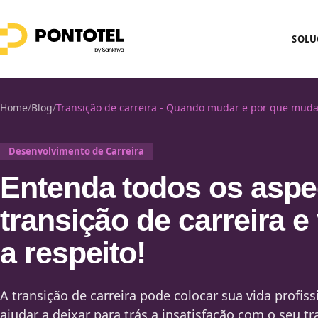
SOLU
Home
/
Blog
/
Transição de carreira - Quando mudar e por que muda
Desenvolvimento de Carreira
Entenda todos os aspe
transição de carreira e
a respeito!
A transição de carreira pode colocar sua vida profi
ajudar a deixar para trás a insatisfação com o seu tr