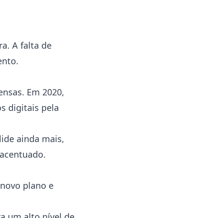
a. A falta de
ento.
ensas. Em 2020,
 digitais pela
lide ainda mais,
e acentuado.
novo plano e
a um alto nível de