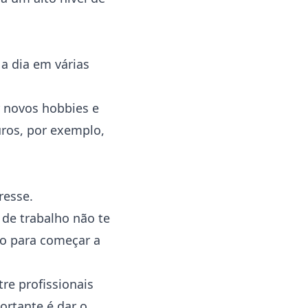
 a dia em várias
r novos hobbies e
uros, por exemplo,
resse.
 de trabalho não te
to para começar a
e profissionais
ortante é dar o