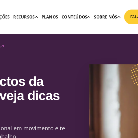
ÇÕES
RECURSOS
PLANOS
CONTEÚDOS
SOBRE NÓS
FAL
r?
ctos da
 veja dicas
ssional em movimento e te
abalho.