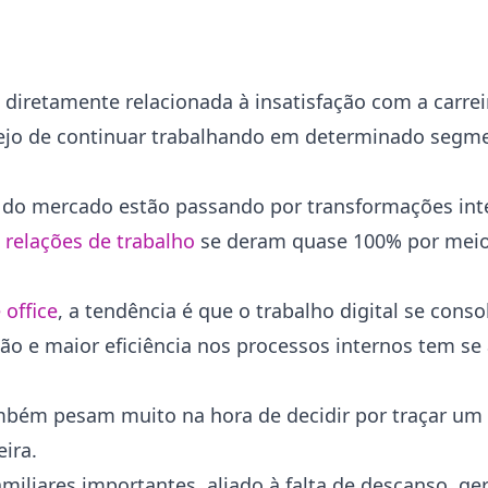
diretamente relacionada à insatisfação com a carreir
ejo de continuar trabalhando em determinado segm
o do mercado estão passando por
transformações int
s
relações de trabalho
se deram quase 100% por meios
office
, a tendência é que o trabalho digital se conso
ão e maior eficiência nos processos internos tem s
bém pesam muito na hora de decidir por traçar um 
eira.
liares importantes, aliado à falta de descanso, ger