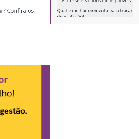
Estresse e Salários incompatíveis
r? Confira os
Qual o melhor momento para trocar
de profissão?
Quais as principais dicas para
quem quer fazer uma transição de
carreira?
Analise profundamente o
momento da vida
Entenda os motivos que te
levaram a querer a transição
Planeje a sua transição
Conheça o mercado para o qual
você deseja migrar
Invista em especialização na nova
área
Conclusão