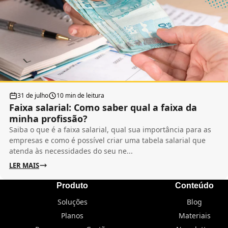
31 de julho
10 min de leitura
Faixa salarial: Como saber qual a faixa da
minha profissão?
Saiba o que é a faixa salarial, qual sua importância para as
empresas e como é possível criar uma tabela salarial que
atenda às necessidades do seu ne...
LER MAIS
Produto
Conteúdo
Soluções
Blog
Planos
Materiais