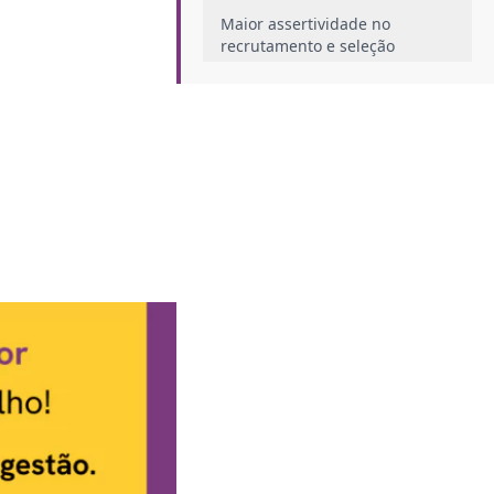
Maior assertividade no
recrutamento e seleção
Cultura de Feedback
Equipe em Squads
O que um profissional do RH ágil
valoriza?
Transparência
Redes colaborativas
Motivação&nbsp;
Adaptação&nbsp;
RH Ágil e seus benefícios
Desenvolvimento de relação de
trabalho
Maior produtividade de equipes
Construção de times