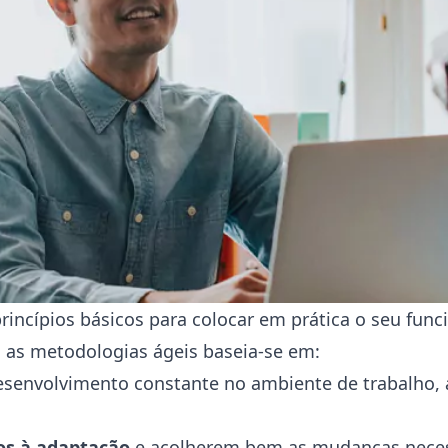
rincípios básicos para colocar em prática o seu fu
as metodologias ágeis baseia-se em:
desenvolvimento constante no ambiente de trabalho,
s à adaptação
e acolherem bem as mudanças neces