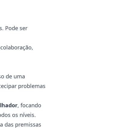
s. Pode ser
colaboração,
oso de uma
ntecipar problemas
alhador
, focando
dos os níveis.
ma das premissas