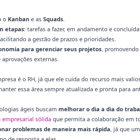
o o
Kanban
e as
Squads
.
em etapas
: tarefas a fazer, em andamento e concluída
cilitando a gestão de prazos e prioridades.
onomia para gerenciar seus projetos
, promovendo 
e aprovações externas.
resa é o RH, já que ele cuida do recurso mais vali
 manter essa área sempre atualizada e pronta para a
ologias ágeis buscam
melhorar o dia a dia do trab
a empresarial sólida
que permita a colaboração em to
ionar problemas de maneira mais rápida
, já que u
po de resposta a elas.