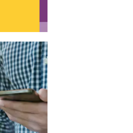
colaborativos
RH Tradicional X RH Ágil : quais as
diferenças?
Conclusão