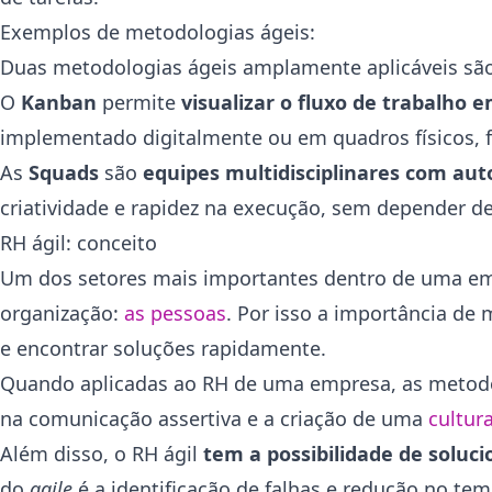
Exemplos de metodologias ágeis:
Duas metodologias ágeis amplamente aplicáveis sã
O
Kanban
permite
visualizar o fluxo de trabalho 
implementado digitalmente ou em quadros físicos, fa
As
Squads
são
equipes multidisciplinares com aut
criatividade e rapidez na execução, sem depender d
RH ágil: conceito
Um dos setores mais importantes dentro de uma emp
organização:
as pessoas
. Por isso a importância de
e encontrar soluções rapidamente.
Quando aplicadas ao RH de uma empresa, as metod
na comunicação assertiva e a criação de uma
cultur
Além disso, o RH ágil
tem a possibilidade de soluc
do
agile
é a identificação de falhas e redução no tem