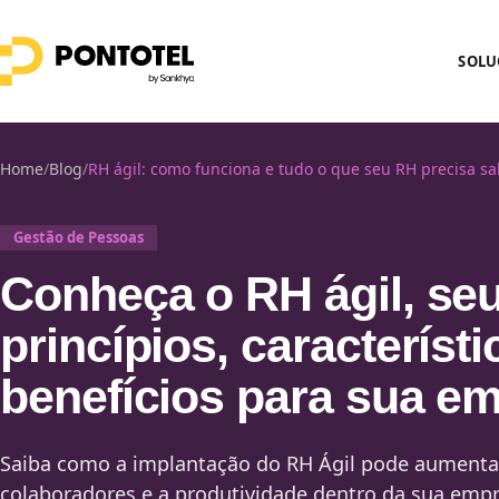
SOLU
Home
/
Blog
/
RH ágil: como funciona e tudo o que seu RH precisa sa
Gestão de Pessoas
Conheça o RH ágil, se
princípios, característi
benefícios para sua e
Saiba como a implantação do RH Ágil pode aumentar
colaboradores e a produtividade dentro da sua empr