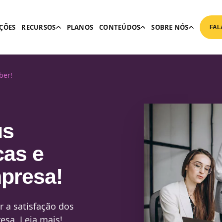
ÇÕES
RECURSOS
PLANOS
CONTEÚDOS
SOBRE NÓS
FAL
ber!
us
cas e
mpresa!
 a satisfação dos
esa. Leia mais!