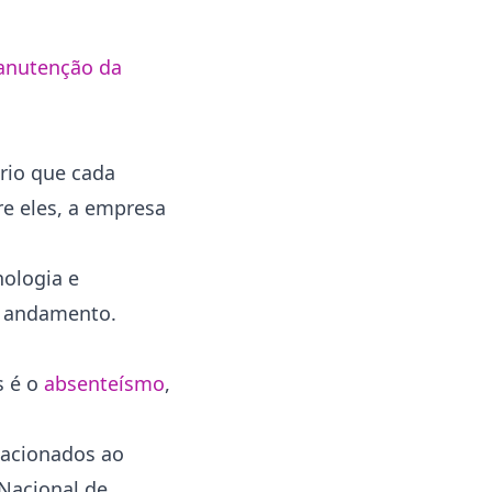
nutenção da
rio que cada
re eles, a empresa
ologia e
m andamento.
s é o
absenteísmo
,
lacionados ao
 Nacional de