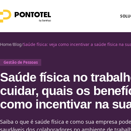
SOLU
Home
/
Blog
/
Saúde física: veja como incentivar a saúde física na s
Gestão de Pessoas
Saúde física no trabal
cuidar, quais os benefí
como incentivar na su
Saiba o que é saúde física e como sua empresa pode
saudáveis dos colaboradores no ambiente de trabal