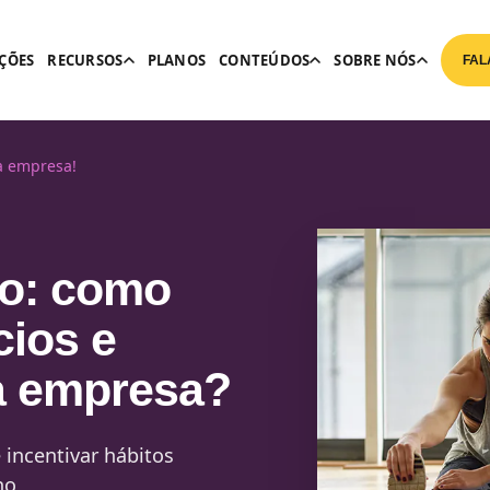
ÇÕES
RECURSOS
PLANOS
CONTEÚDOS
SOBRE NÓS
FAL
ua empresa!
ho: como
cios e
a empresa?
 incentivar hábitos
ho