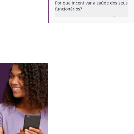
Por que incentivar a saúde dos seus
funcionários?
Dicas de como melhorar a saúde
física dos seus funcionários
Ofereça planos de saúde
Ofereça refeições saudáveis
Crie uma cultura organizacional
com foco na qualidade de vida
dos colaboradores
Incentive pausas ao longo do dia
Aposte na ginástica laboral
Conclusão