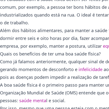
comum, por exemplo, a pessoa ter bons hábitos de
industrializados quando está na rua. O ideal é tent
o de trabalho.
Além dos hábitos alimentares, para manter a saúde fí
dormir entre seis e oito horas por dia, fazer acom
empresa, por exemplo, manter a postura, utilizar
eq
Quais os benefícios de ter uma boa saúde física?
Como já falamos anteriormente, qualquer sinal de d
gerando momentos de desconforto e
infelicidade
ao 
pois as doenças podem impedir a realização de tarefa
A boa saúde física é o primeiro passo para manter
Organização Mundial de Saúde (OMS) entende que ou
pessoas:
saúde menta
l e social.
Por isso, mesmo que uma pessoa esteja com o menta