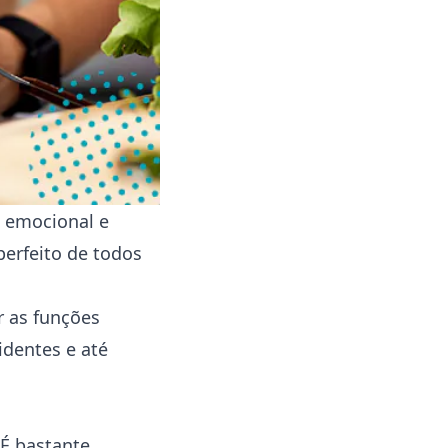
, emocional e
erfeito de todos
r as funções
identes e até
 É bastante