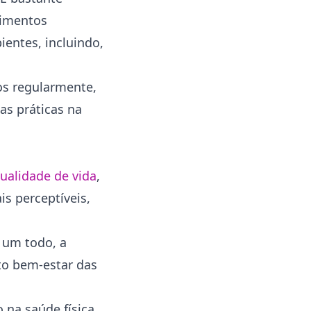
limentos
entes, incluindo,
cos regularmente,
as práticas na
ualidade de vida
,
s perceptíveis,
 um todo, a
to bem-estar das
 na saúde física