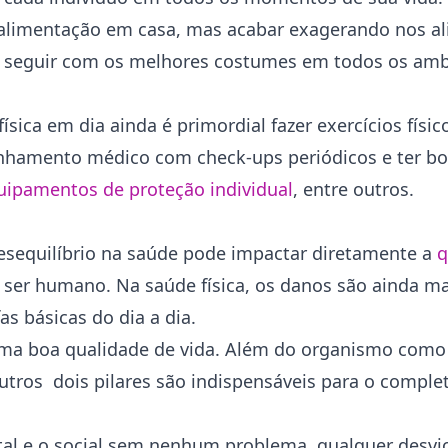
 alimentação em casa, mas acabar exagerando nos a
ar seguir com os melhores costumes em todos os ambi
sica em dia ainda é primordial fazer exercícios físi
panhamento médico com check-ups periódicos e ter bo
uipamentos de proteção individual
, entre outros.
esequilíbrio na saúde pode impactar diretamente a
q
ser humano. Na saúde física, os danos são ainda mai
s básicas do dia a dia.
 uma boa qualidade de vida. Além do organismo como
tros dois pilares são indispensáveis para o comple
l e o social sem nenhum problema, qualquer desvio