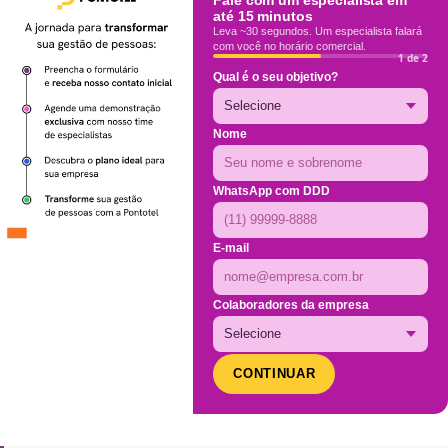
até 15 minutos
Leva ~30 segundos. Um especialista falará
com você no horário comercial.
1 de 2
Qual é o seu objetivo?
Nome
WhatsApp com DDD
E-mail
Colaboradores da empresa
CONTINUAR