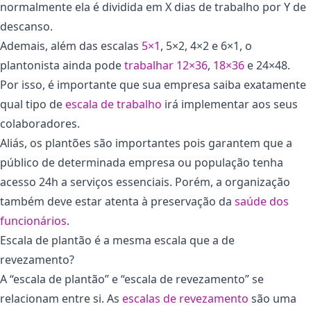
normalmente ela é dividida em X dias de trabalho por Y de
descanso.
Ademais, além das escalas
5×1
, 5×2, 4×2 e 6×1, o
plantonista ainda pode
trabalhar 12×36
,
18×36
e 24×48.
Por isso, é importante que sua empresa saiba exatamente
qual tipo de
escala de trabalho
irá implementar aos seus
colaboradores.
Aliás, os plantões são importantes pois garantem que a
público de determinada empresa ou população tenha
acesso 24h a serviços essenciais. Porém, a organização
também deve estar atenta à preservação da
saúde dos
funcionários
.
Escala de plantão é a mesma escala que a de
revezamento?
A “escala de plantão” e “escala de revezamento” se
relacionam entre si. As
escalas de revezamento
são uma