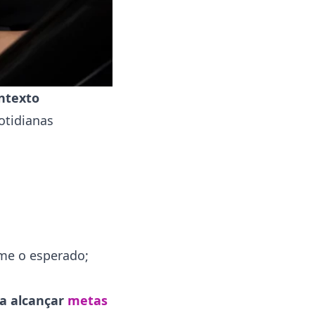
ontexto
otidianas
me o esperado;
ra alcançar
metas