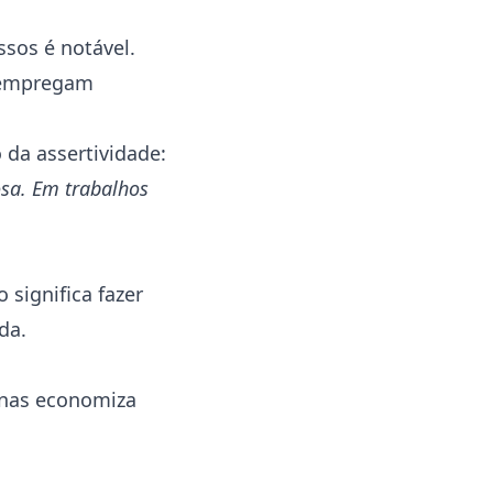
ssos é notável.
m empregam
 da assertividade:
osa. Em trabalhos
so significa fazer
da.
enas economiza