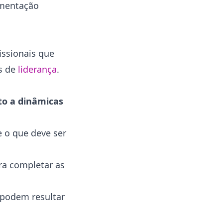
ementação
issionais que
s de
liderança
.
to a dinâmicas
e o que deve ser
ara completar as
 podem resultar