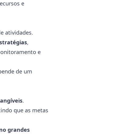
recursos e
e atividades.
stratégias
,
onitoramento e
epende de um
tangíveis
.
tindo que as metas
omo grandes