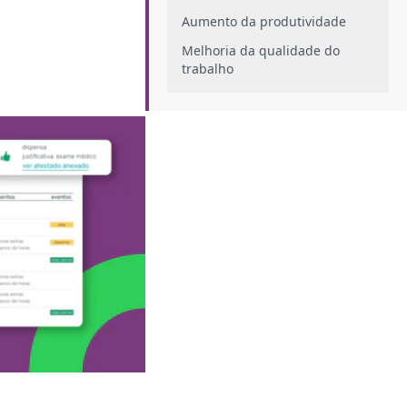
Aumento da produtividade
Melhoria da qualidade do
trabalho
Alcance de metas
Crescimento profissional e
pessoal&nbsp;
Quais os desafios comuns na
execução de tarefas?
Quais técnicas usar na execução de
tarefas?
Técnica Pomodoro
Método GTD
Matriz de Eisenhower
Como um controle de ponto pode
ajudar na execução de tarefas?
Conclusão