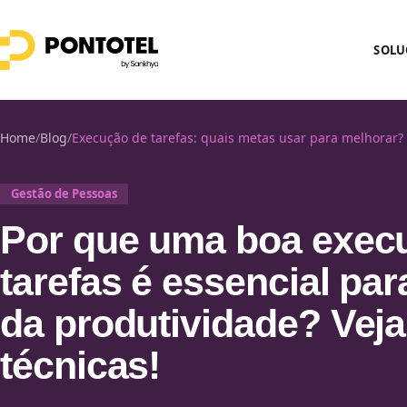
SOLU
Home
/
Blog
/
Execução de tarefas: quais metas usar para melhorar?
Gestão de Pessoas
Por que uma boa exec
tarefas é essencial pa
da produtividade? Veja
técnicas!