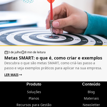
3 de julho
8 min de leitura
Metas SMART: o que é, como criar e exemplos
Descubra o que são metas SMART, como criá-las passo a
passo e veja exemplos práticos para aplicar na sua empresa.
LER MAIS
Produto
Conteúdo
Soluções
Blog
Planos
Materiais
Recursos para Gestão
Newsletter