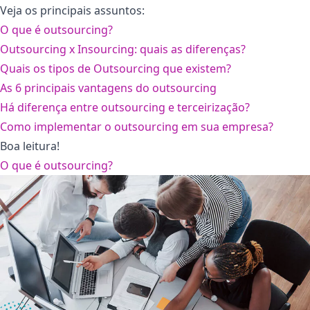
Veja os principais assuntos:
O que é outsourcing?
Outsourcing x Insourcing: quais as diferenças?
Quais os tipos de Outsourcing que existem?
As 6 principais vantagens do outsourcing
Há diferença entre outsourcing e terceirização?
Como implementar o outsourcing em sua empresa?
Boa leitura!
O que é outsourcing?