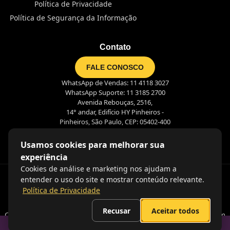
Política de Privacidade
Política de Segurança da Informação
Contato
FALE CONOSCO
WhatsApp de Vendas: 11 4118 3027
WhatsApp Suporte: 11 3185 2700
Avenida Rebouças, 2516,
14° andar, Edifício HY Pinheiros -
Pinheiros, São Paulo, CEP: 05402-400
Usamos cookies para melhorar sua
experiência
Cookies de análise e marketing nos ajudam a
entender o uso do site e mostrar conteúdo relevante.
Política de Privacidade
Recusar
Aceitar todos
Coração nas pessoas, olhos no futuro e mãos na massa. É assim
que criamos juntos o futuro do trabalho!
Sumario