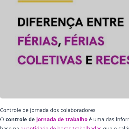
Controle de jornada dos colaboradores
O
controle de
jornada de trabalho
é uma das infor
base na
quantidade de horas trabalhadas
que o salá