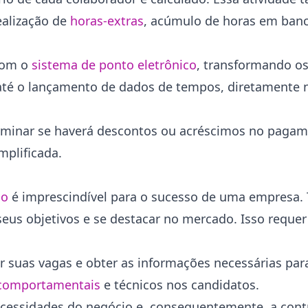
ealização de
horas-extras
, acúmulo de horas em banc
 com o
sistema de ponto eletrônico
, transformando os
 até o lançamento de dados de tempos, diretamente n
erminar se haverá descontos ou acréscimos no pagam
mplificada.
ão
é imprescindível para o sucesso de uma empresa. 
seus objetivos e se destacar no mercado. Isso requer
 suas vagas e obter as informações necessárias para
 comportamentais
e técnicos nos candidatos.
ecessidades do negócio e, consequentemente, a cont