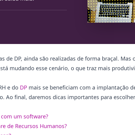
 as de DP, ainda são realizadas de forma braçal. Mas
á mudando esse cenário, o que traz mais produtivi
 RH e do
DP
mais se beneficiam com a implantação d
o. Ao final, daremos dicas importantes para escolhe
r com um software?
are de Recursos Humanos?