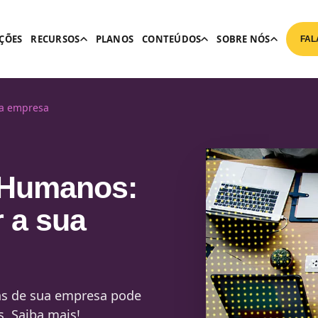
ÇÕES
RECURSOS
PLANOS
CONTEÚDOS
SOBRE NÓS
FAL
ua empresa
 Humanos:
 a sua
as de sua empresa pode
s. Saiba mais!