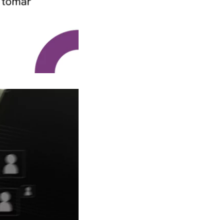
estratégicas&nbsp;
Melhor planejamento de
treinamentos e benefícios
Conclusão