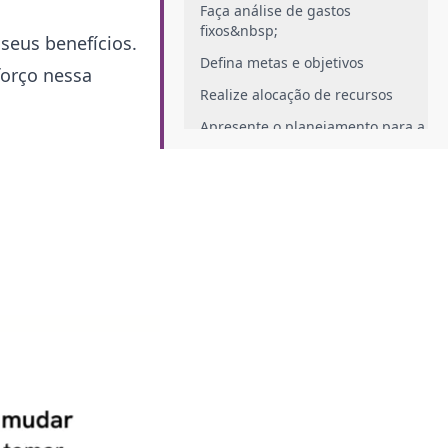
Faça análise de gastos
fixos&nbsp;
seus benefícios.
Defina metas e objetivos
forço nessa
Realize alocação de recursos
Apresente o planejamento para a
liderança
Faça monitoramento e ajustes
Mantenha uma colaboração entre
o RH e a alta administração
Tecnologias para facilitar o
processo
Quais são os benefícios de um bom
budget de RH?
Previsibilidade financeira&nbsp;
Melhora de tomada de decisões
Alinhamento com metas