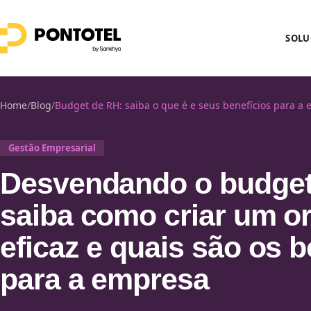
SOLU
Home
/
Blog
/
Budget de RH: saiba o que é e seus benefícios para a
Gestão Empresarial
Desvendando o budget
saiba como criar um o
eficaz e quais são os b
para a empresa