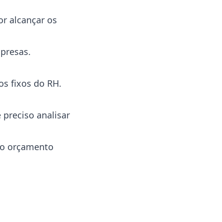
or alcançar os
mpresas.
os fixos do RH.
preciso analisar
e o orçamento