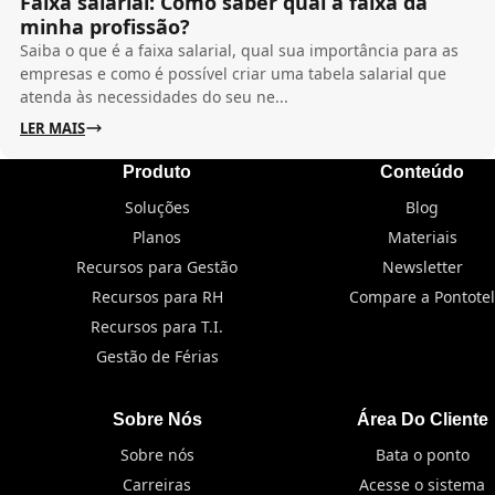
Faixa salarial: Como saber qual a faixa da
minha profissão?
Saiba o que é a faixa salarial, qual sua importância para as
empresas e como é possível criar uma tabela salarial que
atenda às necessidades do seu ne...
LER MAIS
Produto
Conteúdo
Soluções
Blog
Planos
Materiais
Recursos para Gestão
Newsletter
Recursos para RH
Compare a Pontotel
Recursos para T.I.
Gestão de Férias
Sobre Nós
Área Do Cliente
Sobre nós
Bata o ponto
Carreiras
Acesse o sistema