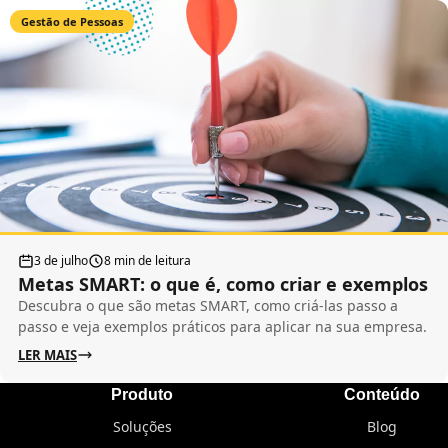
Gestão de Pessoas
3 de julho
8 min de leitura
Metas SMART: o que é, como criar e exemplos
Descubra o que são metas SMART, como criá-las passo a
passo e veja exemplos práticos para aplicar na sua empresa.
LER MAIS
Produto
Conteúdo
Soluções
Blog