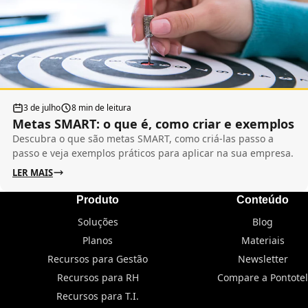
3 de julho
8 min de leitura
Metas SMART: o que é, como criar e exemplos
Descubra o que são metas SMART, como criá-las passo a
passo e veja exemplos práticos para aplicar na sua empresa.
LER MAIS
Produto
Conteúdo
Soluções
Blog
Planos
Materiais
Recursos para Gestão
Newsletter
Recursos para RH
Compare a Pontotel
Recursos para T.I.