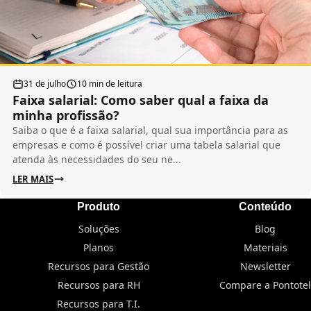
31 de julho
10 min de leitura
Faixa salarial: Como saber qual a faixa da
minha profissão?
Saiba o que é a faixa salarial, qual sua importância para as
empresas e como é possível criar uma tabela salarial que
atenda às necessidades do seu ne...
LER MAIS
Produto
Conteúdo
Soluções
Blog
Planos
Materiais
Recursos para Gestão
Newsletter
Recursos para RH
Compare a Pontotel
Recursos para T.I.