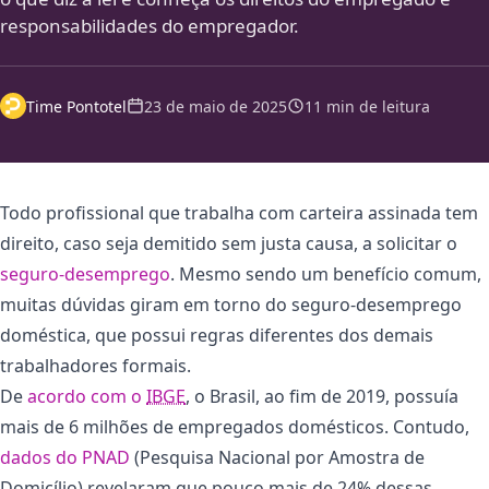
responsabilidades do empregador.
Time Pontotel
23 de maio de 2025
11 min de leitura
Todo profissional que trabalha com carteira assinada tem
direito, caso seja demitido sem justa causa, a solicitar o
seguro-desemprego
. Mesmo sendo um benefício comum,
muitas dúvidas giram em torno do seguro-desemprego
doméstica, que possui regras diferentes dos demais
trabalhadores formais.
De
acordo com o
IBGE
, o Brasil, ao fim de 2019, possuía
mais de 6 milhões de empregados domésticos. Contudo,
dados do PNAD
(Pesquisa Nacional por Amostra de
Domicílio) revelaram que pouco mais de 24% dessas