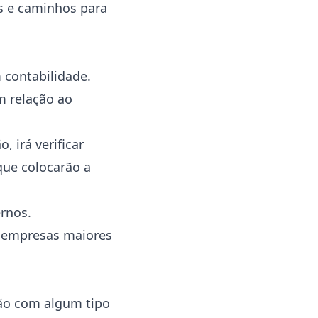
as e caminhos para
m contabilidade.
m relação ao
, irá verificar
que colocarão a
ernos.
m empresas maiores
tão com algum tipo