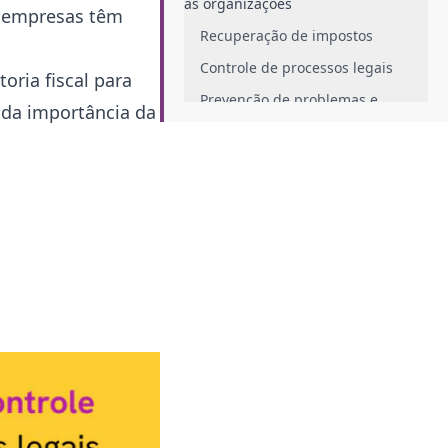
as organizações
 empresas têm
Recuperação de impostos
Controle de processos legais
oria fiscal para
Prevenção de problemas e
 da importância da
correção de falhas
Como preparar a empresa para
receber uma auditoria fiscal?
Deixe a equipe bem informada
Tenha em mãos a documentações
necessárias
Conte com o auxílio de
contadores
Faça apuração de impostos de
forma adequada
Auditoria Fiscal vs Auditoria
Contábil: Qual a diferença?
Conclusão&nbsp;