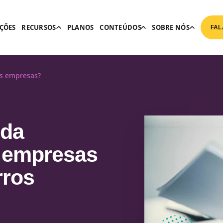
ÇÕES
RECURSOS
PLANOS
CONTEÚDOS
SOBRE NÓS
FAL
as empresas?
 da
as empresas
rros