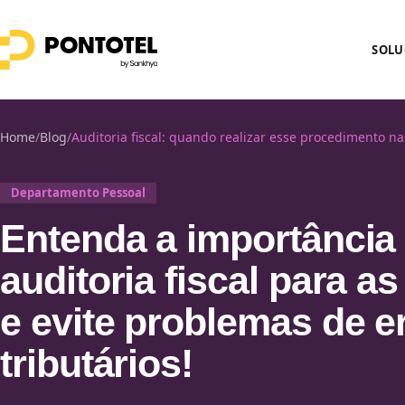
SOLU
Home
/
Blog
/
Auditoria fiscal: quando realizar esse procedimento n
Departamento Pessoal
Entenda a importância
auditoria fiscal para 
e evite problemas de e
tributários!