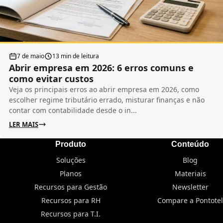
7 de maio
13 min de leitura
Abrir empresa em 2026: 6 erros comuns e
como evitar custos
Veja os principais erros ao abrir empresa em 2026, como
escolher regime tributário errado, misturar finanças e não
contar com contabilidade desde o in...
LER MAIS
Produto
Conteúdo
Soluções
Blog
Planos
Materiais
Recursos para Gestão
Newsletter
Recursos para RH
Compare a Pontotel
Recursos para T.I.