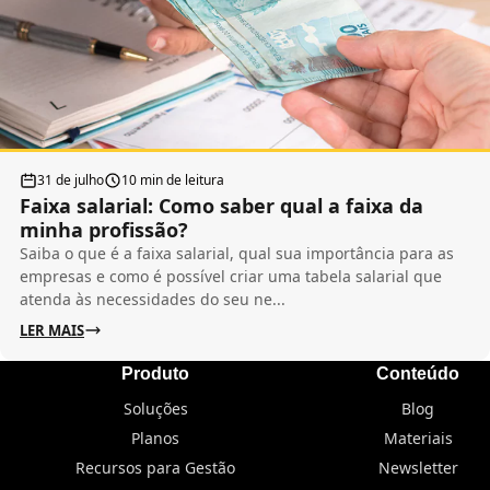
31 de julho
10 min de leitura
Faixa salarial: Como saber qual a faixa da
minha profissão?
Saiba o que é a faixa salarial, qual sua importância para as
empresas e como é possível criar uma tabela salarial que
atenda às necessidades do seu ne...
LER MAIS
Produto
Conteúdo
Soluções
Blog
Planos
Materiais
Recursos para Gestão
Newsletter