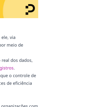
ele, via
 por meio de
 real dos dados,
gistros
.
 que o controle de
es de eficiência
as organizações com