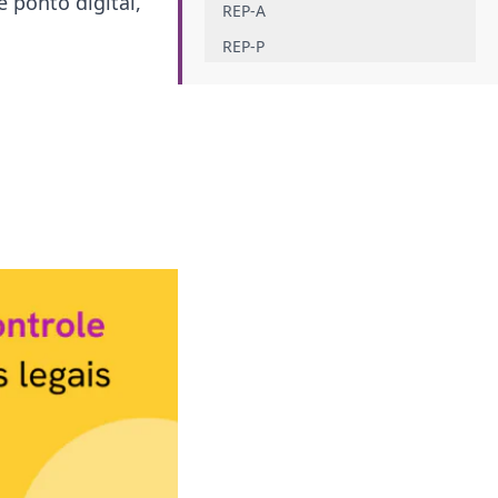
 ponto digital,
REP-A
REP-P
Controle de ponto por
geolocalização
Qual a diferença entre o sistema de
ponto digital e o relógio de ponto
tradicional?
Quais são as vantagens do controle
de ponto digital?
Vantagens para a empresa
Vantagens para os colaboradores
Como implementar um sistema de
ponto digital?
Qual o melhor controle de ponto
digital do mercado?
Conclusão