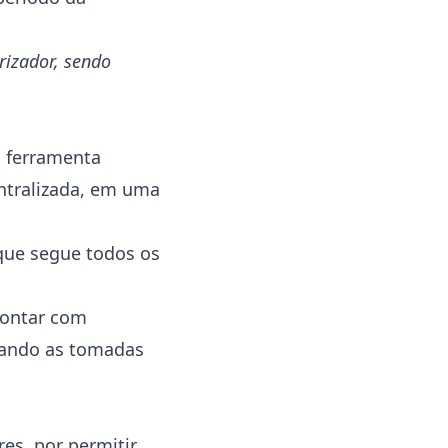
rizador, sendo
a ferramenta
ntralizada, em uma
que segue todos os
 contar com
litando as tomadas
es, por permitir