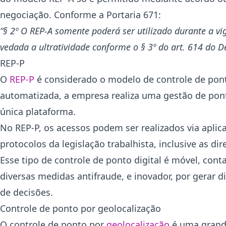
negociação. Conforme a Portaria 671:
“§ 2º O REP-A somente poderá ser utilizado durante a vi
vedada a ultratividade conforme o § 3º do art. 614 do De
REP-P
O
REP-P
é considerado o modelo de controle de pon
automatizada, a empresa realiza uma gestão de pon
única plataforma.
No REP-P, os acessos podem ser realizados via apl
protocolos da legislação trabalhista, inclusive as di
Esse tipo de controle de ponto digital é móvel, con
diversas medidas antifraude, e inovador, por gerar d
de decisões.
Controle de ponto por geolocalização
O controle de ponto por
geolocalização
é uma grande