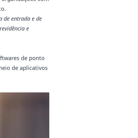
ico.
a de entrada e de
revidência e
.
oftwares de ponto
io de aplicativos