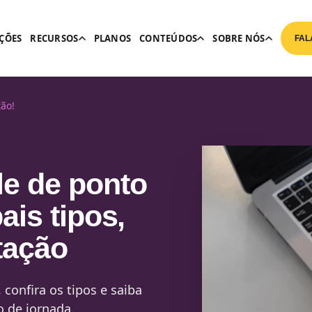
ÇÕES
RECURSOS
PLANOS
CONTEÚDOS
SOBRE NÓS
FAL
tão!
e de ponto
pais tipos,
tação
confira os tipos e saiba
o de jornada.