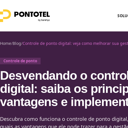
SOLU
Home
/
Blog
/
Controle de ponto digital: veja como melhorar sua ges
Controle de ponto
Desvendando o control
digital: saiba os princi
vantagens e implemen
Descubra como funciona o controle de ponto digital, 
quais as vantagens que ele pode trazer para a gestã