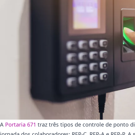
A
Portaria 671
traz três tipos de controle de ponto d
jornada dos colaboradores: REP-C, REP-A e REP-P. A se