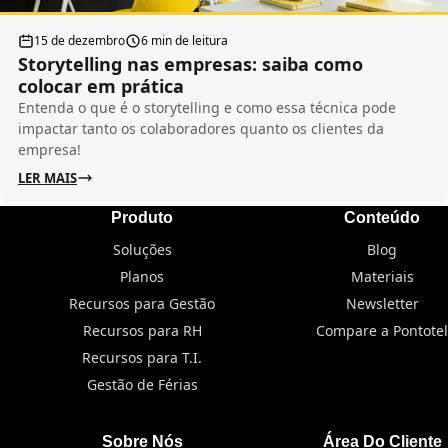
15 de dezembro
6 min de leitura
Storytelling nas empresas: saiba como
colocar em prática
Entenda o que é o storytelling e como essa técnica pode
impactar tanto os colaboradores quanto os clientes da
empresa!
LER MAIS
Produto
Conteúdo
Soluções
Blog
Planos
Materiais
Recursos para Gestão
Newsletter
Recursos para RH
Compare a Pontotel
Recursos para T.I.
Gestão de Férias
Sobre Nós
Área Do Cliente