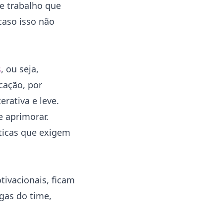
de trabalho que
caso isso não
s
, ou seja,
cação, por
rativa e leve.
e aprimorar.
éticas que exigem
tivacionais, ficam
gas do time,
.