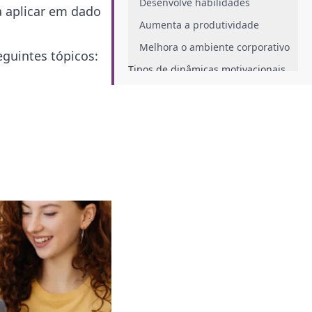
Desenvolve habilidades
a aplicar em dado
Aumenta a produtividade
Melhora o ambiente corporativo
eguintes tópicos:
Tipos de dinâmicas motivacionais
Dinâmicas para integração
Dinâmicas para trabalhar a
comunicação
Dinâmicas para aumentar a
produtividade
Como escolher a dinâmica
motivacional certa?
Dicas para o RH aplicar as
dinâmicas motivacionais na prática
Conclusão