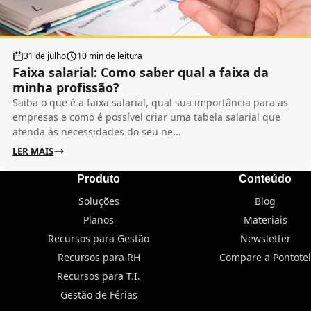
31 de julho
10 min de leitura
Faixa salarial: Como saber qual a faixa da
minha profissão?
Saiba o que é a faixa salarial, qual sua importância para as
empresas e como é possível criar uma tabela salarial que
atenda às necessidades do seu ne...
LER MAIS
Produto
Conteúdo
Soluções
Blog
Planos
Materiais
Recursos para Gestão
Newsletter
Recursos para RH
Compare a Pontotel
Recursos para T.I.
Gestão de Férias