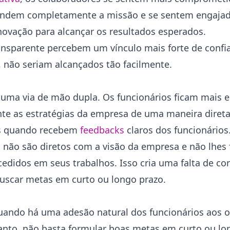
ntendem completamente a missão e se sentem engaja
 inovação para alcançar os resultados esperados.
ansparente percebem um vínculo mais forte de confi
, não seriam alcançados tão facilmente.
 uma via de mão dupla. Os funcionários ficam mais 
e as estratégias da empresa de uma maneira direta 
os quando recebem
feedbacks
claros dos funcionários
s
não são diretos com a visão da empresa e não lhes
didos em seus trabalhos. Isso cria uma falta de co
scar metas em curto ou longo prazo.
ando há uma adesão natural dos funcionários aos ob
anto, não basta formular boas metas em curto ou lon