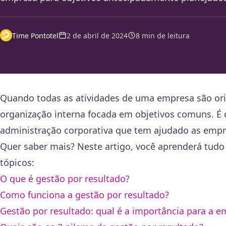
Time Pontotel
2 de abril de 2024
8 min de leitura
Quando todas as atividades de uma empresa são ori
organização interna focada em objetivos comuns. É
administração corporativa que tem ajudado as empre
Quer saber mais? Neste artigo, você aprenderá tudo
tópicos:
O que é gestão por resultado?
Como funciona a gestão por resultado?
Gestão por resultado: qual é a importância para a 