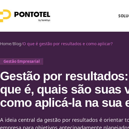
SOLU
Home
/
Blog
/
O que é gestão por resultados e como aplicar?
Gestão Empresarial
Gestão por resultados:
que é, quais são suas 
como aplicá-la na sua
A ideia central da gestão por resultados é orientar t
empresa para objetivos antecipadamente planejados