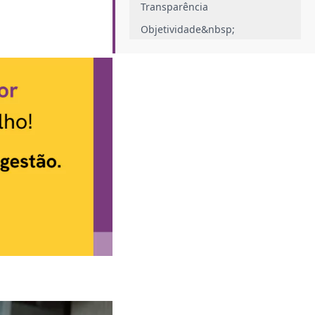
Transparência
Objetividade&nbsp;
Engajamento
Quais são as etapas para aplicar a
gestão por resultado?
Redefinir objetivos da empresa
Monitorar processos
Avaliar progresso
Valorizar funcionários
Como a tecnologia pode ajudar na
gestão por resultado?
Concede acesso a informações
em tempo real
Acompanha o progresso de
objetivos
Conclusão