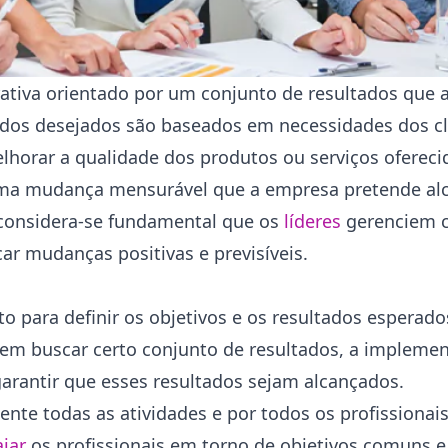
ativa orientado por um conjunto de resultados que 
ados desejados são baseados em necessidades dos cl
horar a qualidade dos produtos ou serviços ofereci
uma mudança mensurável que a empresa pretende al
 considera-se fundamental que os
líderes
gerenciem 
r mudanças positivas e previsíveis.
 para definir os objetivos e os resultados esperad
 em buscar certo conjunto de resultados, a impleme
arantir que esses resultados sejam alcançados.
ente todas as atividades e por todos os profission
jar
os profissionais em torno de objetivos comuns 