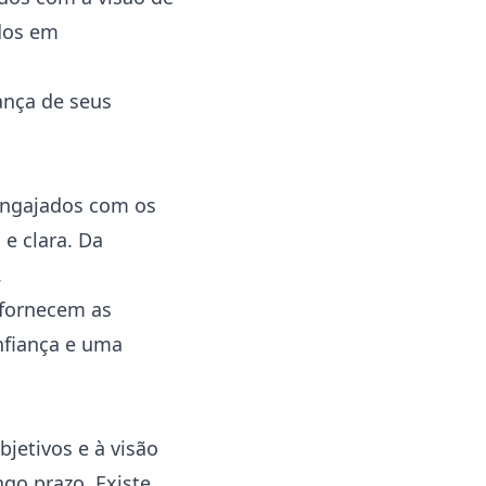
dos em
ança de seus
engajados com os
e clara. Da
.
 fornecem as
nfiança e uma
jetivos e à visão
go prazo. Existe