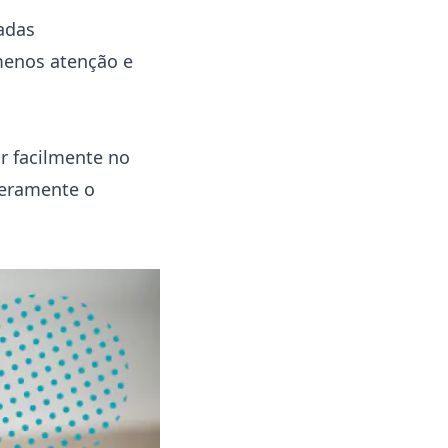
adas
menos atenção e
r facilmente no
everamente o