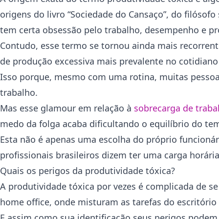
origens do livro “Sociedade do Cansaço”, do filósof
tem certa obsessão pelo trabalho, desempenho e pr
Contudo, esse termo se tornou ainda mais recorren
de produção excessiva mais prevalente no cotidiano 
Isso porque, mesmo com uma rotina, muitas pessoas 
trabalho.
Mas esse glamour em relação à
sobrecarga de traba
medo da folga acaba dificultando o equilíbrio do tem
Esta não é apenas uma escolha do próprio funcion
profissionais brasileiros dizem ter uma carga horár
Quais os perigos da produtividade tóxica?
A produtividade tóxica por vezes é complicada de s
home office, onde misturam as tarefas do escritóri
E assim como sua identificação seus perigos podem