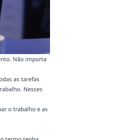
ento. Não importa
odas as tarefas
trabalho. Nesses
ar o trabalho e as
e o termo tenha