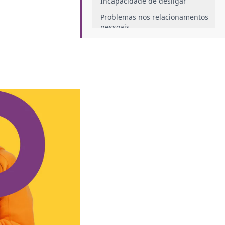
Incapacidade de desligar
Problemas nos relacionamentos
pessoais
Saúde mental comprometida
Como reconhecer a produtividade
tóxica?
Culpa ao descansar
Trabalho excessivo
Troca do lazer pelo trabalho
Expediente sem hora para acabar
Autocobrança de ser produtivo a
todo tempo
Como lidar com a produtividade
tóxica
Saiba estabelecer limites entre a
vida profissional e pessoal