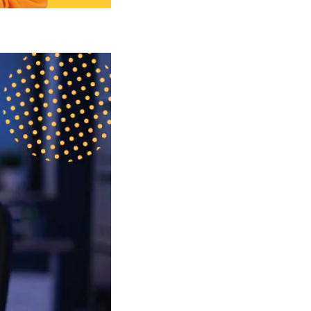
Planeje o dia a dia de trabalho
Lembre-se de efetuar pausas
Coloque metas realistas
Aproveite os momentos de mais
energia no dia
Pratique a técnica do
mindfulness
Como o RH pode ajudar a combater
a produtividade tóxica?
Conscientização
Estímulo a day off
Pesquisas de sentimento
Controle de jornada
Faça a gestão de pessoas com a
ajuda da Pontotel
Conclusão