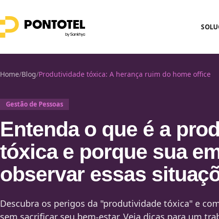
SOLU
Home
/
Blog
/
Produtividade tóxica: A herança ruim do home office
Gestão de Pessoas
Entenda o que é a prod
tóxica e porque sua e
observar essas situaç
Descubra os perigos da "produtividade tóxica" e co
sem sacrificar seu bem-estar. Veja dicas para um tr