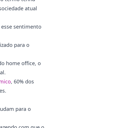
sociedade atual
 esse sentimento
izado para o
do home office, o
al.
mico
, 60% dos
es.
 mudam para o
 fazendo com que o