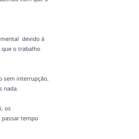
o mental devido à
 que o trabalho
o sem interrupção,
s nada.
, os
u passar tempo