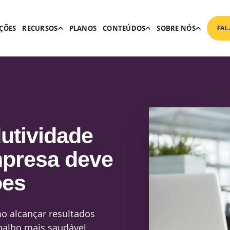
ÇÕES
RECURSOS
PLANOS
CONTEÚDOS
SOBRE NÓS
FAL
utividade
mpresa deve
ões
mo alcançar resultados
abalho mais saudável.