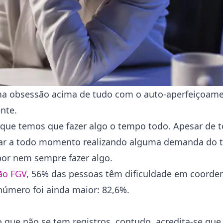
uma obsessão acima de tudo com o auto-aperfeiçoam
ente.
 que temos que fazer algo o tempo todo. Apesar de t
star a todo momento realizando alguma demanda do 
or nem sempre fazer algo.
ção FGV
, 56% das pessoas têm dificuldade em coorden
número foi ainda maior: 82,6%.
o que não se tem registros, contudo, acredita-se qu