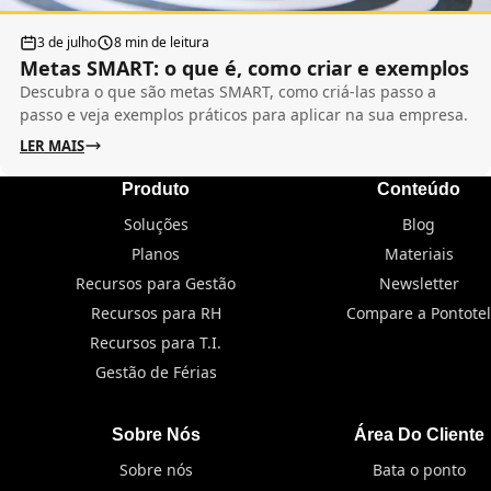
3 de julho
8 min de leitura
Metas SMART: o que é, como criar e exemplos
Descubra o que são metas SMART, como criá-las passo a
passo e veja exemplos práticos para aplicar na sua empresa.
LER MAIS
Produto
Conteúdo
Soluções
Blog
Planos
Materiais
Recursos para Gestão
Newsletter
Recursos para RH
Compare a Pontotel
Recursos para T.I.
Gestão de Férias
Sobre Nós
Área Do Cliente
Sobre nós
Bata o ponto