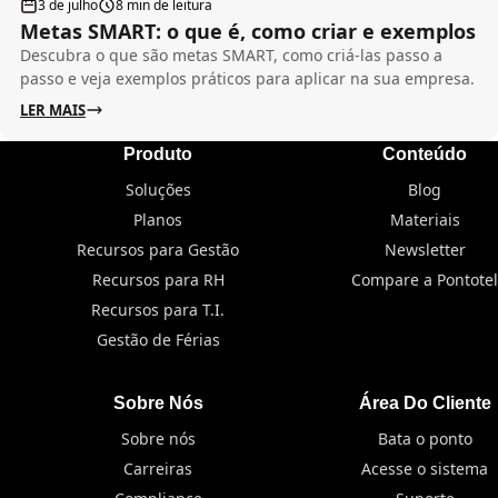
3 de julho
8 min de leitura
Metas SMART: o que é, como criar e exemplos
Descubra o que são metas SMART, como criá-las passo a
passo e veja exemplos práticos para aplicar na sua empresa.
LER MAIS
Produto
Conteúdo
Soluções
Blog
Planos
Materiais
Recursos para Gestão
Newsletter
Recursos para RH
Compare a Pontotel
Recursos para T.I.
Gestão de Férias
Sobre Nós
Área Do Cliente
Sobre nós
Bata o ponto
Carreiras
Acesse o sistema