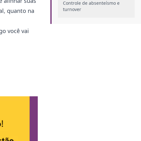
e alinhar suas
Controle de absenteísmo e
turnover
al, quanto na
Valorização profissional&nbsp;
Engajamento dos colaboradores
go você vai
Como fazer um plano de
desenvolvimento individual PDI?
Análise e planejamento
Objetivos e metas
Estratégias e ações
Acompanhamento e avaliação
Qual o papel do RH no plano de
desenvolvimento?
Principais exemplos de PDI
profissional
Importância do plano de
desenvolvimento individual para