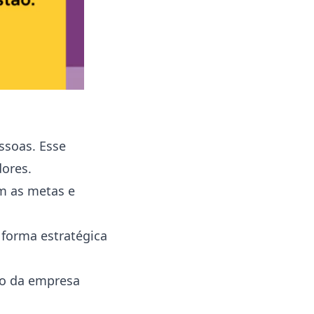
a empresa
Importância do PDI para os
colaboradores
Conclusão
ssoas. Esse
dores.
m as metas e
 forma estratégica
ro da empresa