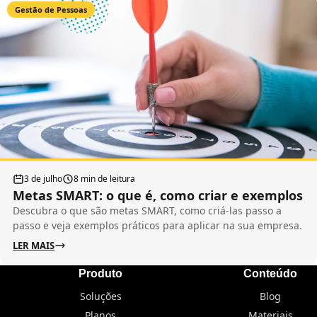
Gestão de Pessoas
3 de julho
8 min de leitura
Metas SMART: o que é, como criar e exemplos
Descubra o que são metas SMART, como criá-las passo a
passo e veja exemplos práticos para aplicar na sua empresa.
LER MAIS
Produto
Conteúdo
Soluções
Blog
Planos
Materiais