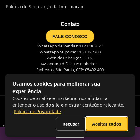
Política de Segurança da Informação
Contato
FALE CONOSCO
WhatsApp de Vendas: 11 4118 3027
WhatsApp Suporte: 11 3185 2700
Avenida Rebouças, 2516,
14° andar, Edifício HY Pinheiros -
Pinheiros, São Paulo, CEP: 05402-400
Usamos cookies para melhorar sua
experiência
Cookies de análise e marketing nos ajudam a
entender o uso do site e mostrar conteúdo relevante.
Política de Privacidade
Recusar
Aceitar todos
Coração nas pessoas, olhos no futuro e mãos na massa. É assim
que criamos juntos o futuro do trabalho!
Sumario
2026. Pontotel. Todos os direitos reservados.