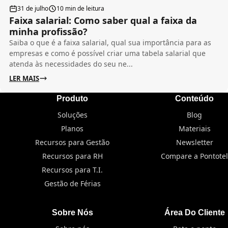
31 de julho
10 min de leitura
Faixa salarial: Como saber qual a faixa da
minha profissão?
Saiba o que é a faixa salarial, qual sua importância para as
empresas e como é possível criar uma tabela salarial que
atenda às necessidades do seu ne...
LER MAIS
Produto
Conteúdo
Soluções
Blog
Planos
Materiais
Recursos para Gestão
Newsletter
Recursos para RH
Compare a Pontotel
Recursos para T.I.
Gestão de Férias
Sobre Nós
Área Do Cliente