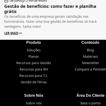
7 de julho
12 min de leitura
Gestão de benefícios: como fazer e planilha
grátis
Os benefícios de uma empresa geram satisfação nos
funcionários. Fazer uma boa gestão de benefícios só trará
vantagens. Saiba mais!
LER MAIS
Produto
Conteúdo
Soluções
Blog
Planos
Materiais
Recursos para Gestão
Newsletter
Recursos para RH
Compare a Pontotel
Recursos para T.I.
Gestão de Férias
Sobre Nós
Área Do Cliente
Sobre nós
Bata o ponto