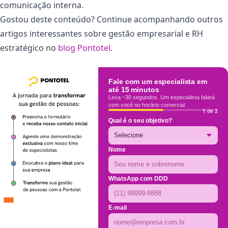
comunicação interna.
Gostou deste conteúdo? Continue acompanhando outros
artigos interessantes sobre gestão empresarial e RH
estratégico no
blog Pontotel
.
Fale com um especialista em
até 15 minutos
Leva ~30 segundos. Um especialista falará
com você no horário comercial.
1 de 2
Qual é o seu objetivo?
Nome
WhatsApp com DDD
E-mail