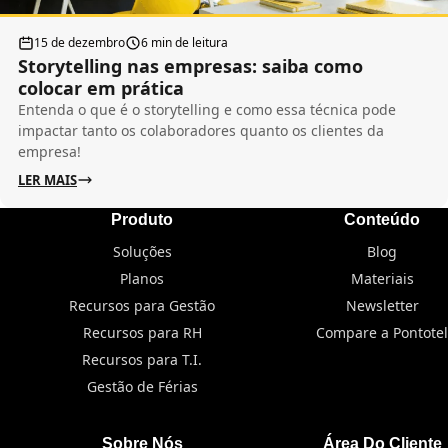
15 de dezembro
6 min de leitura
Storytelling nas empresas: saiba como
colocar em prática
Entenda o que é o storytelling e como essa técnica pode
impactar tanto os colaboradores quanto os clientes da
empresa!
LER MAIS
Produto
Conteúdo
Soluções
Blog
Planos
Materiais
Recursos para Gestão
Newsletter
Recursos para RH
Compare a Pontotel
Recursos para T.I.
Gestão de Férias
Sobre Nós
Área Do Cliente