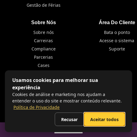
Gestão de Férias
Sobre Nós
Área Do Cliente
Sobre nós
Bata o ponto
Carreiras
Acesse o sistema
Compliance
Suporte
Parcerias
Cases
Usamos cookies para melhorar sua
Legal
experiência
Termos de uso
Cookies de análise e marketing nos ajudam a
Política de Privacidade
entender o uso do site e mostrar conteúdo relevante.
Política de Privacidade
Política de Segurança da Informação
Recusar
Aceitar todos
Contato
Sumario