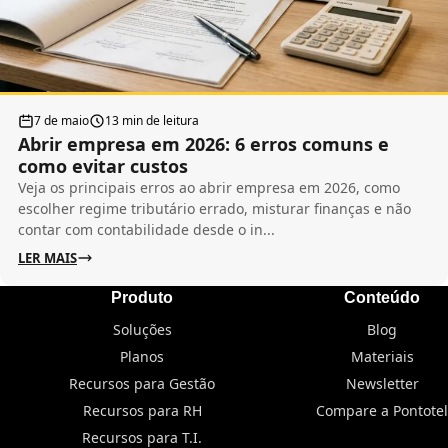
7 de maio
13 min de leitura
Abrir empresa em 2026: 6 erros comuns e
como evitar custos
Veja os principais erros ao abrir empresa em 2026, como
escolher regime tributário errado, misturar finanças e não
contar com contabilidade desde o in...
LER MAIS
Produto
Conteúdo
Soluções
Blog
Planos
Materiais
Recursos para Gestão
Newsletter
Recursos para RH
Compare a Pontotel
Recursos para T.I.